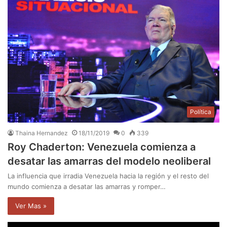
Política
Thaina Hernandez
18/11/2019
0
339
Roy Chaderton: Venezuela comienza a
desatar las amarras del modelo neoliberal
La influencia que irradia Venezuela hacia la región y el resto del
mundo comienza a desatar las amarras y romper…
Ver Mas »