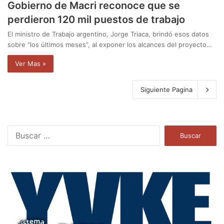
Gobierno de Macri reconoce que se
perdieron 120 mil puestos de trabajo
El ministro de Trabajo argentino, Jorge Triaca, brindó esos datos
sobre “los últimos meses”, al exponer los alcances del proyecto…
Ver Mas »
Siguiente Pagina
B
u
s
c
a
r
: