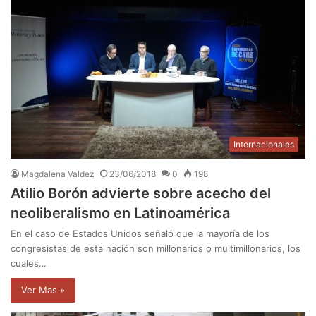
Internacionales
Magdalena Valdez
23/06/2018
0
198
Atilio Borón advierte sobre acecho del
neoliberalismo en Latinoamérica
En el caso de Estados Unidos señaló que la mayoría de los
congresistas de esta nación son millonarios o multimillonarios, los
cuales…
Ver Mas »