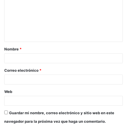
m
e
n
t
a
Nombre
*
r
i
o
Correo electrónico
*
*
Web
Guardar mi nombre, correo electrónico y sitio web en este
navegador para la próxima vez que haga un comentario.