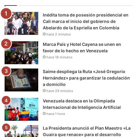
o
e
b
g
r
k
Inédita toma de posesión presidencial en
o
r
e
r
a
Cali marca el inicio del gobierno de
Abelardo de la Espriella en Colombia
k
a
m
hace 2 minutos
m
Marca País y Hotel Cayena se unen en
favor de lo hecho en Venezuela
hace 18 minutos
Saime despliega la Ruta «José Gregorio
Hernández» para garantizar la cedulación
a domicilio
hace 29 minutos
Venezuela destaca en la Olimpiada
Internacional de Inteligencia Artificial
hace 1 hora
La Presidenta anunció el Plan Maestro «La
Guaira que renace» para el desarrollo