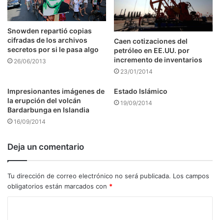
Snowden repartió copias
cifradas de los archivos
Caen cotizaciones del
secretos por si le pasa algo
petróleo en EE.UU. por
incremento de inventarios
26/06/2013
23/01/2014
Impresionantes imágenes de
Estado Islámico
la erupción del volcán
19/09/2014
Bardarbunga en Islandia
16/09/2014
Deja un comentario
Tu dirección de correo electrónico no será publicada.
Los campos
obligatorios están marcados con
*
C
o