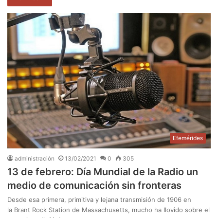
Efemérides
administración
13/02/2021
0
305
13 de febrero: Día Mundial de la Radio un
medio de comunicación sin fronteras
Desde esa primera, primitiva y lejana transmisión de 1906 en
la Brant Rock Station de Massachusetts, mucho ha llovido sobre el