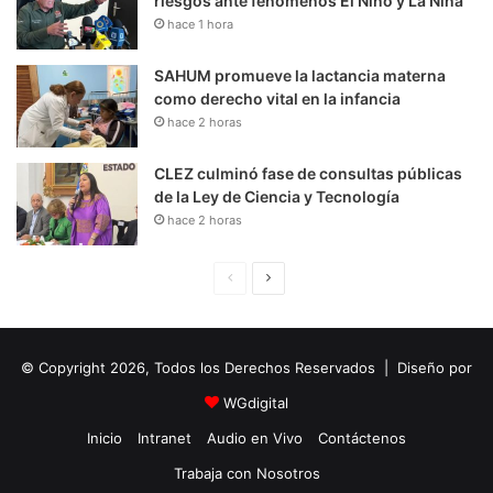
riesgos ante fenómenos El Niño y La Niña
hace 1 hora
SAHUM promueve la lactancia materna
como derecho vital en la infancia
hace 2 horas
CLEZ culminó fase de consultas públicas
de la Ley de Ciencia y Tecnología
hace 2 horas
P
S
á
i
g
g
© Copyright 2026, Todos los Derechos Reservados | Diseño por
i
u
n
i
WGdigital
a
e
Inicio
Intranet
Audio en Vivo
Contáctenos
A
n
Trabaja con Nosotros