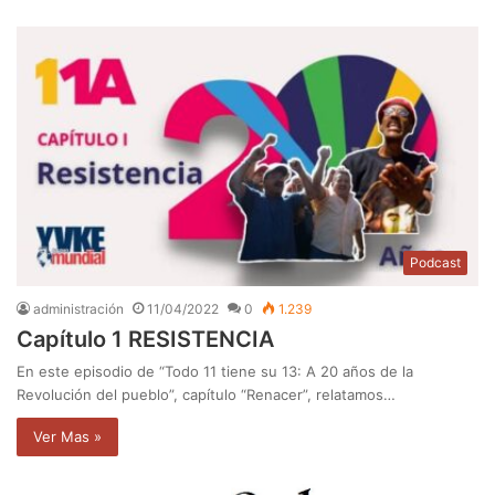
e
b
s
i
t
e
Podcast
administración
11/04/2022
0
1.239
Capítulo 1 RESISTENCIA
En este episodio de “Todo 11 tiene su 13: A 20 años de la
Revolución del pueblo”, capítulo “Renacer”, relatamos…
Ver Mas »