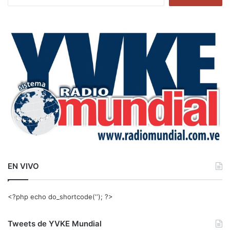
u
s
c
a
r
:
EN VIVO
<?php echo do_shortcode(‘‘); ?>
Tweets de YVKE Mundial