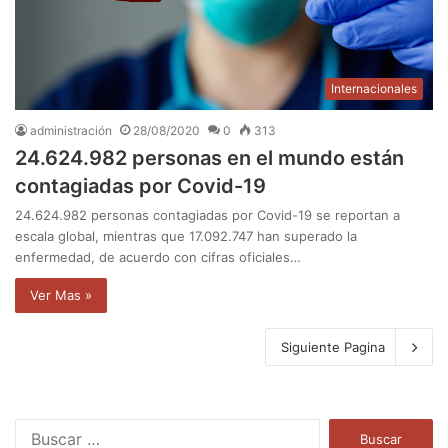
Internacionales
administración
28/08/2020
0
313
24.624.982 personas en el mundo están
contagiadas por Covid-19
24.624.982 personas contagiadas por Covid-19 se reportan a
escala global, mientras que 17.092.747 han superado la
enfermedad, de acuerdo con cifras oficiales…
Ver Mas »
Siguiente Pagina
B