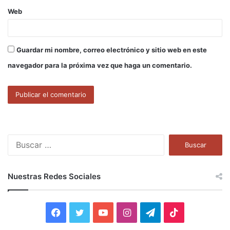
Web
Guardar mi nombre, correo electrónico y sitio web en este
navegador para la próxima vez que haga un comentario.
B
u
s
c
Nuestras Redes Sociales
a
r
:
F
T
Y
I
T
T