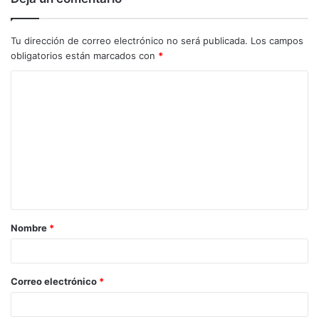
Tu dirección de correo electrónico no será publicada.
Los campos
obligatorios están marcados con
*
C
o
m
e
n
t
a
Nombre
*
r
i
o
Correo electrónico
*
*