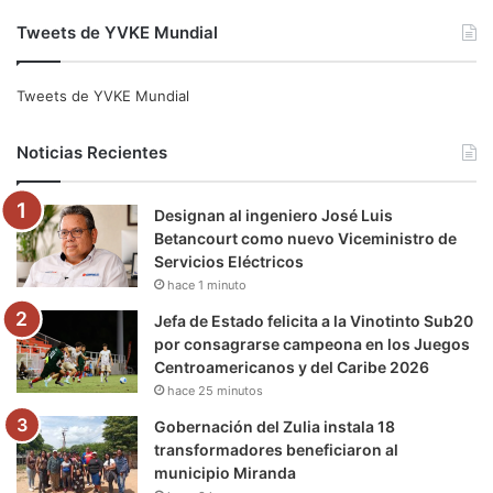
a
w
o
n
e
i
Tweets de YVKE Mundial
c
i
u
s
l
k
e
t
T
t
e
T
Tweets de YVKE Mundial
b
t
u
a
g
o
Noticias Recientes
o
e
b
g
r
k
Designan al ingeniero José Luis
o
r
e
r
a
Betancourt como nuevo Viceministro de
Servicios Eléctricos
k
a
m
hace 1 minuto
m
Jefa de Estado felicita a la Vinotinto Sub20
por consagrarse campeona en los Juegos
Centroamericanos y del Caribe 2026
hace 25 minutos
Gobernación del Zulia instala 18
transformadores beneficiaron al
municipio Miranda