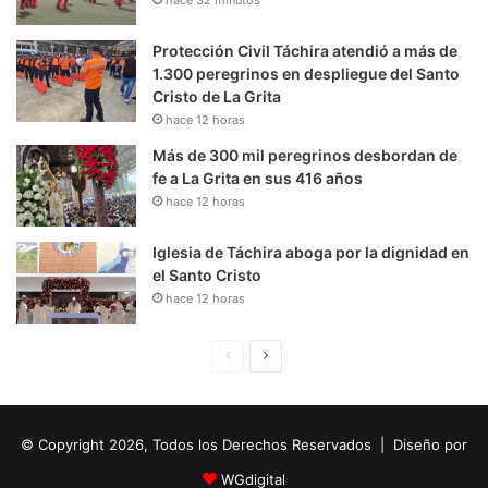
Protección Civil Táchira atendió a más de
1.300 peregrinos en despliegue del Santo
Cristo de La Grita
hace 12 horas
Más de 300 mil peregrinos desbordan de
fe a La Grita en sus 416 años
hace 12 horas
Iglesia de Táchira aboga por la dignidad en
el Santo Cristo
hace 12 horas
P
S
á
i
g
g
© Copyright 2026, Todos los Derechos Reservados | Diseño por
i
u
n
i
WGdigital