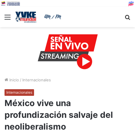
Menu
B
Inicio
/
Internacionales
Internacionales
México vive una
profundización salvaje del
neoliberalismo