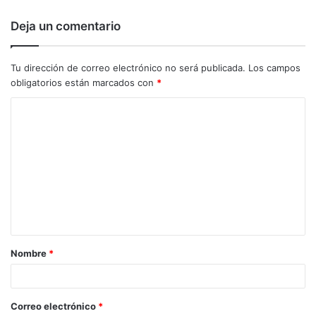
Deja un comentario
Tu dirección de correo electrónico no será publicada.
Los campos
obligatorios están marcados con
*
C
o
m
e
n
t
a
Nombre
*
r
i
o
Correo electrónico
*