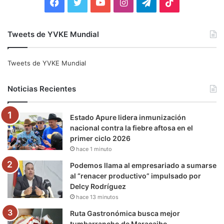
F
T
Y
I
T
T
a
w
o
n
e
i
Tweets de YVKE Mundial
c
i
u
s
l
k
e
t
T
t
e
T
Tweets de YVKE Mundial
b
t
u
a
g
o
Noticias Recientes
o
e
b
g
r
k
Estado Apure lidera inmunización
o
r
e
r
a
nacional contra la fiebre aftosa en el
primer ciclo 2026
k
a
m
hace 1 minuto
m
Podemos llama al empresariado a sumarse
al “renacer productivo” impulsado por
Delcy Rodríguez
hace 13 minutos
Ruta Gastronómica busca mejor
tumbarrancho de Maracaibo