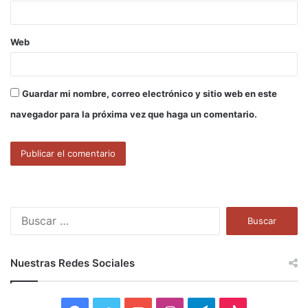
*
Web
Guardar mi nombre, correo electrónico y sitio web en este
navegador para la próxima vez que haga un comentario.
B
u
s
c
Nuestras Redes Sociales
a
r
: