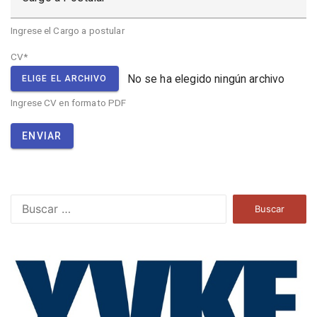
Ingrese el Cargo a postular
CV*
No se ha elegido ningún archivo
ELIGE EL ARCHIVO
Ingrese CV en formato PDF
ENVIAR
B
u
s
c
a
r
: