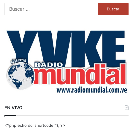
B
u
s
c
a
r
:
EN VIVO
<?php echo do_shortcode(‘‘); ?>