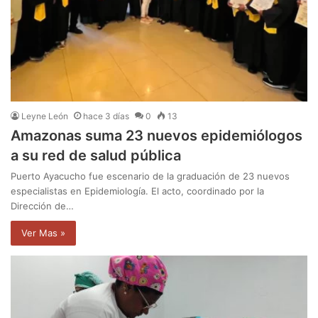
Leyne León
hace 3 días
0
13
Amazonas suma 23 nuevos epidemiólogos
a su red de salud pública
Puerto Ayacucho fue escenario de la graduación de 23 nuevos
especialistas en Epidemiología. El acto, coordinado por la
Dirección de…
Ver Mas »