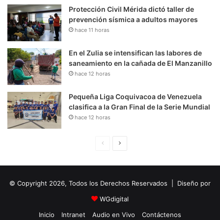
Protección Civil Mérida dictó taller de
prevención sísmica a adultos mayores
hace 11 horas
En el Zulia se intensifican las labores de
saneamiento en la cañada de El Manzanillo
hace 12 horas
Pequeña Liga Coquivacoa de Venezuela
clasifica a la Gran Final de la Serie Mundial
hace 12 horas
P
S
á
i
g
g
© Copyright 2026, Todos los Derechos Reservados | Diseño por
i
u
n
i
WGdigital
a
e
Inicio
Intranet
Audio en Vivo
Contáctenos