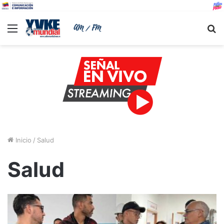
Menu
B
Inicio
/
Salud
Salud