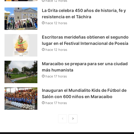
hace 12 horas
La Grita celebra 450 años de historia, fe y
resistencia en el Táchira
hace 12 horas
Escritoras merideñas obtienen el segundo
lugar en el Festival Internacional de Poesía
hace 12 horas
Maracaibo se prepara para ser una ciudad
más humanista
hace 17 horas
Inauguran el Mundialito Kids de Fútbol de
Salón con 600 niños en Maracaibo
hace 17 horas
P
S
á
i