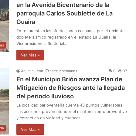
en la Avenida Bicentenario de la
parroquia Carlos Soublette de La
Guaira
En respuesta a las afectaciones causadas por el reciente
doblete sísmico registrado en el estado La Guaira, la
Vicepresidencia Sectorial…
ias
Ver Mas »
Agustin Leon
hace 2 semanas
0
37
En el Municipio Brión avanza Plan de
Mitigación de Riesgos ante la llegada
del periodo lluvioso
La localidad barloventeña cuenta 43 puntos vulnerables.
Las acciones prevén atender el mantenimiento preventivo
y correctico en vialidad y cuencas…
da
Ver Mas »