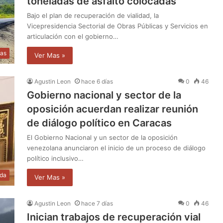
toneladas de asfalto colocadas
Bajo el plan de recuperación de vialidad, la
Vicepresidencia Sectorial de Obras Públicas y Servicios en
articulación con el gobierno…
ias
Ver Mas »
Agustin Leon
hace 6 días
0
46
Gobierno nacional y sector de la
oposición acuerdan realizar reunión
de diálogo político en Caracas
El Gobierno Nacional y un sector de la oposición
venezolana anunciaron el inicio de un proceso de diálogo
político inclusivo…
da
Ver Mas »
Agustin Leon
hace 7 días
0
46
Inician trabajos de recuperación vial