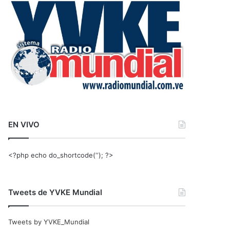
r
:
EN VIVO
<?php echo do_shortcode(‘‘); ?>
Tweets de YVKE Mundial
Tweets by YVKE_Mundial