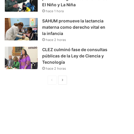
El Niño y La Niña
hace 1 hora
SAHUM promueve la lactancia
materna como derecho vital en
la infancia
hace 2 horas
CLEZ culminó fase de consultas
públicas de la Ley de Ciencia y
Tecnología
hace 2 horas
P
S
á
i
g
g
i
u
n
i
a
e
A
n