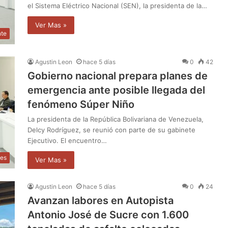
el Sistema Eléctrico Nacional (SEN), la presidenta de la…
Ver Mas »
nte
Agustin Leon
hace 5 días
0
42
Gobierno nacional prepara planes de
emergencia ante posible llegada del
fenómeno Súper Niño
La presidenta de la República Bolivariana de Venezuela,
Delcy Rodríguez, se reunió con parte de su gabinete
Ejecutivo. El encuentro…
les
Ver Mas »
Agustin Leon
hace 5 días
0
24
Avanzan labores en Autopista
Antonio José de Sucre con 1.600