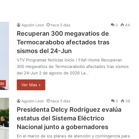
Agustin Leon
hace 5 días
0
44
Recuperan 300 megavatios de
Termocarabobo afectados tras
sismos del 24-Jun
VTV Programas Noticias Inicio / Fila1-Home Recuperan
300 megavatios de Termocarabobo afectados tras sismos
del 24-Jun 2 de agosto de 2026 La…
da
Ver Mas »
Agustin Leon
hace 5 días
0
39
Presidenta Delcy Rodríguez evalúa
estatus del Sistema Eléctrico
Nacional junto a gobernadores
En el marco de los planes de atención y contingencia para