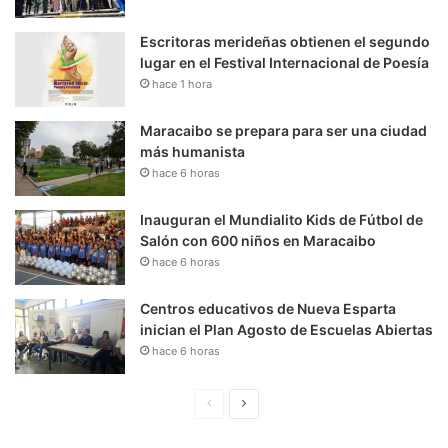
Escritoras merideñas obtienen el segundo
lugar en el Festival Internacional de Poesía
hace 1 hora
Maracaibo se prepara para ser una ciudad
más humanista
hace 6 horas
Inauguran el Mundialito Kids de Fútbol de
Salón con 600 niños en Maracaibo
hace 6 horas
Centros educativos de Nueva Esparta
inician el Plan Agosto de Escuelas Abiertas
hace 6 horas
P
S
á
i