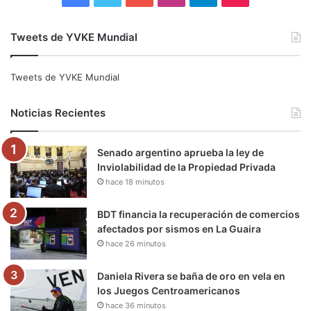
a
w
o
n
e
i
Tweets de YVKE Mundial
c
i
u
s
l
k
e
t
T
t
e
T
Tweets de YVKE Mundial
b
t
u
a
g
o
Noticias Recientes
o
e
b
g
r
k
Senado argentino aprueba la ley de
o
r
e
r
a
Inviolabilidad de la Propiedad Privada
hace 18 minutos
k
a
m
m
BDT financia la recuperación de comercios
afectados por sismos en La Guaira
hace 26 minutos
Daniela Rivera se baña de oro en vela en
los Juegos Centroamericanos
hace 36 minutos