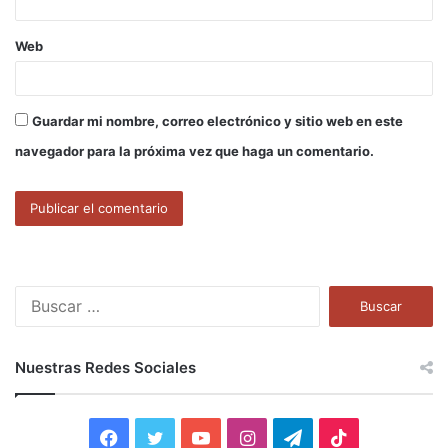
Web
Guardar mi nombre, correo electrónico y sitio web en este
navegador para la próxima vez que haga un comentario.
B
u
s
c
Nuestras Redes Sociales
a
r
:
F
T
Y
I
T
T