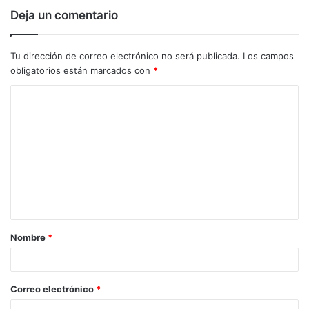
Deja un comentario
Tu dirección de correo electrónico no será publicada.
Los campos
obligatorios están marcados con
*
C
o
m
e
n
t
a
Nombre
*
r
i
o
Correo electrónico
*
*