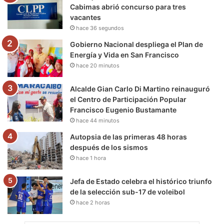
o
r
e
r
a
Cabimas abrió concurso para tres
vacantes
k
a
m
hace 36 segundos
m
Gobierno Nacional despliega el Plan de
Energía y Vida en San Francisco
hace 20 minutos
Alcalde Gian Carlo Di Martino reinauguró
el Centro de Participación Popular
Francisco Eugenio Bustamante
hace 44 minutos
Autopsia de las primeras 48 horas
después de los sismos
hace 1 hora
Jefa de Estado celebra el histórico triunfo
de la selección sub-17 de voleibol
hace 2 horas