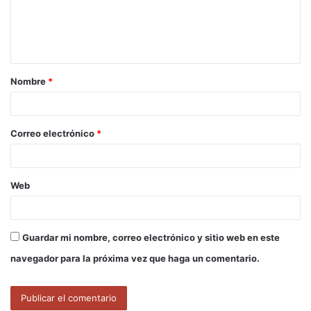
e
n
t
a
Nombre
*
r
i
o
Correo electrónico
*
*
Web
Guardar mi nombre, correo electrónico y sitio web en este
navegador para la próxima vez que haga un comentario.