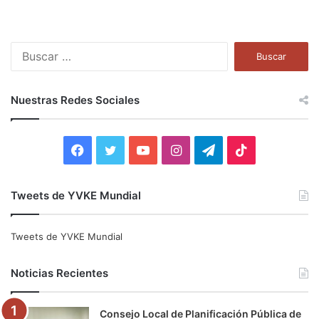
B
u
s
c
Nuestras Redes Sociales
a
r
:
F
T
Y
I
T
T
a
w
o
n
e
i
Tweets de YVKE Mundial
c
i
u
s
l
k
e
t
T
t
e
T
Tweets de YVKE Mundial
b
t
u
a
g
o
Noticias Recientes
o
e
b
g
r
k
Consejo Local de Planificación Pública de