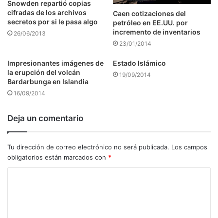
Snowden repartió copias
cifradas de los archivos
Caen cotizaciones del
secretos por si le pasa algo
petróleo en EE.UU. por
incremento de inventarios
26/06/2013
23/01/2014
Impresionantes imágenes de
Estado Islámico
la erupción del volcán
19/09/2014
Bardarbunga en Islandia
16/09/2014
Deja un comentario
Tu dirección de correo electrónico no será publicada.
Los campos
obligatorios están marcados con
*
C
o
m