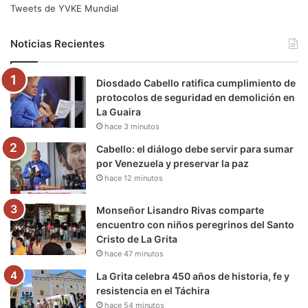
e
t
T
t
e
T
Tweets de YVKE Mundial
b
t
u
a
g
o
Noticias Recientes
o
e
b
g
r
k
Diosdado Cabello ratifica cumplimiento de
o
r
e
r
a
protocolos de seguridad en demolición en
La Guaira
k
a
m
hace 3 minutos
m
Cabello: el diálogo debe servir para sumar
por Venezuela y preservar la paz
hace 12 minutos
Monseñor Lisandro Rivas comparte
encuentro con niños peregrinos del Santo
Cristo de La Grita
hace 47 minutos
La Grita celebra 450 años de historia, fe y
resistencia en el Táchira
hace 54 minutos