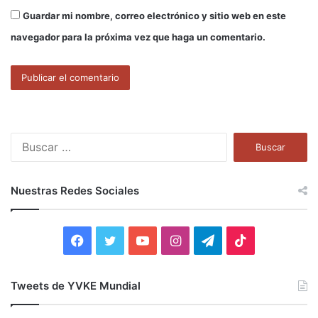
Guardar mi nombre, correo electrónico y sitio web en este
navegador para la próxima vez que haga un comentario.
B
u
s
c
Nuestras Redes Sociales
a
r
:
F
T
Y
I
T
T
a
w
o
n
e
i
Tweets de YVKE Mundial
c
i
u
s
l
k