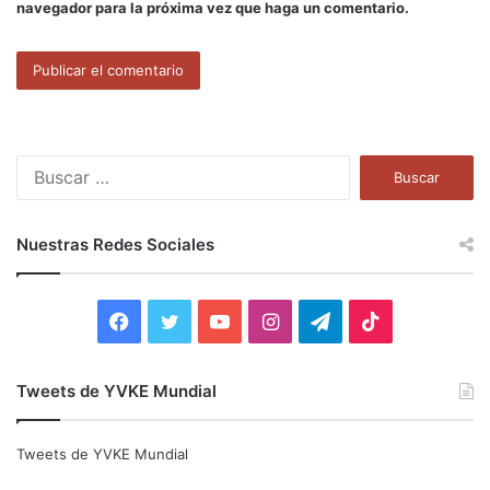
navegador para la próxima vez que haga un comentario.
B
u
s
c
Nuestras Redes Sociales
a
r
:
F
T
Y
I
T
T
a
w
o
n
e
i
Tweets de YVKE Mundial
c
i
u
s
l
k
e
t
T
t
e
T
Tweets de YVKE Mundial