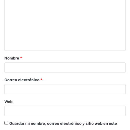
o
m
e
n
t
a
Nombre
*
r
i
o
Correo electrónico
*
*
Web
Guardar mi nombre, correo electrónico y sitio web en este