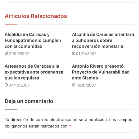
Articulos Relacionados
Alcaldía de Caracas y
Alcaldía de Caracas orientará
Fundapatrimonio cumplen
a buhoneros sobre
con la comunidad
reconversión monetaria
21/09/2007
01/10/2007
Artesanos de Caracas a la
Antonio Rivero presentó
expectativa ante ordenanza
Proyecto de Vulnerabilidad
que los regulará
ante Sismos
04/10/2007
16/10/2007
Deja un comentario
Tu dirección de correo electrónico no será publicada.
Los campos
obligatorios están marcados con
*
C