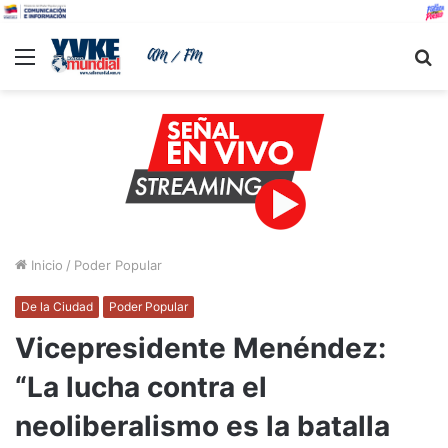
Menu
B
Inicio
/
Poder Popular
De la Ciudad
Poder Popular
Vicepresidente Menéndez:
“La lucha contra el
neoliberalismo es la batalla