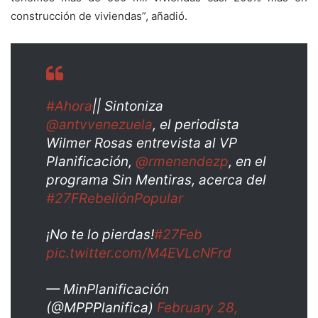
construcción de viviendas”, añadió.
#Ahora
|| Sintoniza
@antvvenezuela
, el periodista
Wilmer Rosas entrevista al VP
Planificación,
@rmenendezp
, en el
programa Sin Mentiras, acerca del
#27FRebeliónPopular
¡No te lo pierdas!
#27Feb
pic.twitter.com/M4EVLcNFrd
— MinPlanificación
(@MPPPlanifica)
February 28,