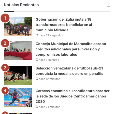
b
t
u
a
g
o
Noticias Recientes
o
e
b
g
r
k
Gobernación del Zulia instala 18
o
r
e
r
a
transformadores beneficiaron al
municipio Miranda
k
a
m
hace 32 segundos
m
Concejo Municipal de Maracaibo aprobó
créditos adicionales para inversión y
compromisos laborales
hace 5 minutos
Selección venezolana de fútbol sub-21
conquista la medalla de oro en penaltis
hace 12 minutos
Caracas encamina su candidatura para ser
la sede de los Juegos Centroamericanos
2030
hace 21 minutos