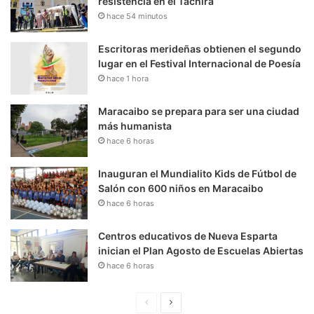
resistencia en el Táchira
hace 54 minutos
Escritoras merideñas obtienen el segundo
lugar en el Festival Internacional de Poesía
hace 1 hora
Maracaibo se prepara para ser una ciudad
más humanista
hace 6 horas
Inauguran el Mundialito Kids de Fútbol de
Salón con 600 niños en Maracaibo
hace 6 horas
Centros educativos de Nueva Esparta
inician el Plan Agosto de Escuelas Abiertas
hace 6 horas
P
S