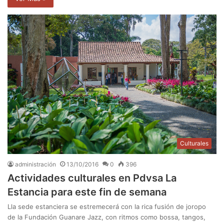
Culturales
administración
13/10/2016
0
396
Actividades culturales en Pdvsa La
Estancia para este fin de semana
Lla sede estanciera se estremecerá con la rica fusión de joropo
de la Fundación Guanare Jazz, con ritmos como bossa, tangos,