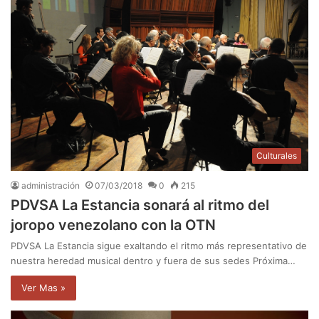
Culturales
administración
07/03/2018
0
215
PDVSA La Estancia sonará al ritmo del
joropo venezolano con la OTN
PDVSA La Estancia sigue exaltando el ritmo más representativo de
nuestra heredad musical dentro y fuera de sus sedes Próxima…
Ver Mas »