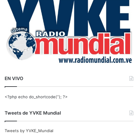
r
:
EN VIVO
<?php echo do_shortcode(‘‘); ?>
Tweets de YVKE Mundial
Tweets by YVKE_Mundial