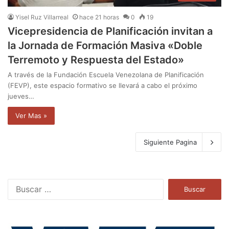
Yisel Ruz Villarreal
hace 21 horas
0
19
Vicepresidencia de Planificación invitan a
la Jornada de Formación Masiva «Doble
Terremoto y Respuesta del Estado»
A través de la Fundación Escuela Venezolana de Planificación
(FEVP), este espacio formativo se llevará a cabo el próximo
jueves…
Ver Mas »
Siguiente Pagina
B
u
s
c
a