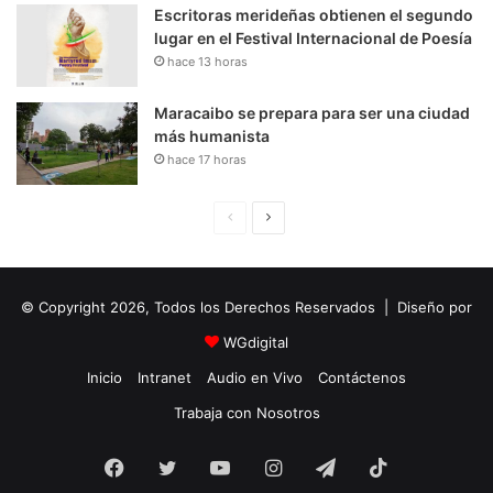
Escritoras merideñas obtienen el segundo
lugar en el Festival Internacional de Poesía
hace 13 horas
Maracaibo se prepara para ser una ciudad
más humanista
hace 17 horas
P
S
á
i
g
g
© Copyright 2026, Todos los Derechos Reservados | Diseño por
i
u
n
i
WGdigital
a
e
Inicio
Intranet
Audio en Vivo
Contáctenos
A
n
Trabaja con Nosotros
n
t
Facebook
Twitter
YouTube
t
e
Instagram
Telegram
TikTok