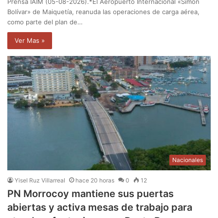
Prensa IAIM (05-08-2026).*El Aeropuerto Internacional «Simón
Bolívar» de Maiquetía, reanuda las operaciones de carga aérea,
como parte del plan de…
Ver Mas »
Nacionales
Yisel Ruz Villarreal
hace 20 horas
0
12
PN Morrocoy mantiene sus puertas
abiertas y activa mesas de trabajo para