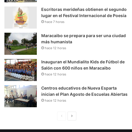
Escritoras merideñas obtienen el segundo
lugar en el Festival Internacional de Poesía
hace 7 horas
Maracaibo se prepara para ser una ciudad
más humanista
hace 12 horas
Inauguran el Mundialito Kids de Fútbol de
Salón con 600 niños en Maracaibo
hace 12 horas
Centros educativos de Nueva Esparta
inician el Plan Agosto de Escuelas Abiertas
hace 12 horas
P
S
á
i