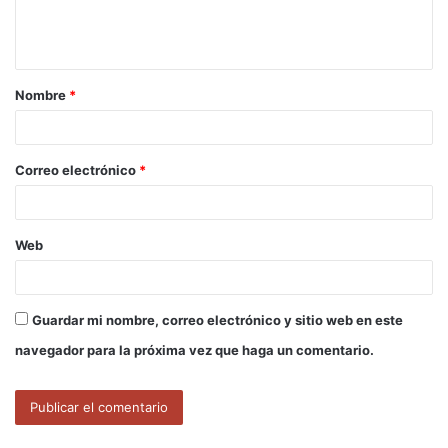
n
t
a
Nombre
*
r
i
o
Correo electrónico
*
*
Web
Guardar mi nombre, correo electrónico y sitio web en este
navegador para la próxima vez que haga un comentario.