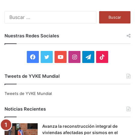
B
u
s
c
Nuestras Redes Sociales
a
r
:
F
T
Y
I
T
T
a
w
o
n
e
i
Tweets de YVKE Mundial
c
i
u
s
l
k
e
t
T
t
e
T
Tweets de YVKE Mundial
b
t
u
a
g
o
Noticias Recientes
o
e
b
g
r
k
Avanza la reconstrucción integral de
o
r
e
r
a
viviendas afectadas por sismos en el