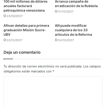
100 mil millones de dólares
Arranca campaña de
anuales facturará
erradicación de la Rubéola
petroquímica venezolana
01/10/2007
23/09/2007
Afinan detalles para primera
AN puede modificar
graduación Misión Sucre-
cualquiera de los 33
UBV
artículos de la Reforma
02/10/2007
04/10/2007
Deja un comentario
Tu dirección de correo electrónico no será publicada.
Los campos
obligatorios están marcados con
*
C
o
m
e