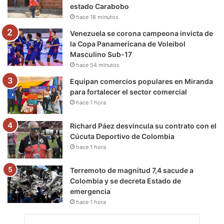
estado Carabobo
k
a
m
hace 18 minutos
m
Venezuela se corona campeona invicta de
la Copa Panamericana de Voleibol
Masculino Sub-17
hace 54 minutos
Equipan comercios populares en Miranda
para fortalecer el sector comercial
hace 1 hora
Richard Páez desvincula su contrato con el
Cúcuta Deportivo de Colombia
hace 1 hora
Terremoto de magnitud 7,4 sacude a
Colombia y se decreta Estado de
emergencia
hace 1 hora