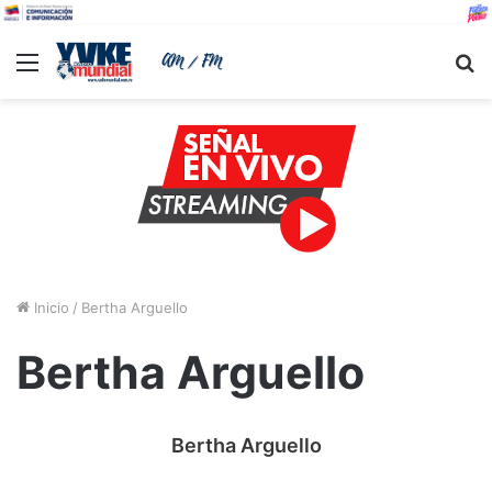
Menu
B
Inicio
/
Bertha Arguello
Bertha Arguello
Bertha Arguello