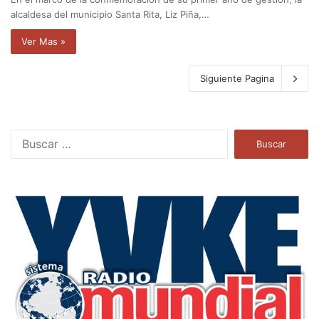
alcaldesa del municipio Santa Rita, Liz Piña,…
Ver Mas »
Siguiente Pagina
B
u
s
c
a
r
: