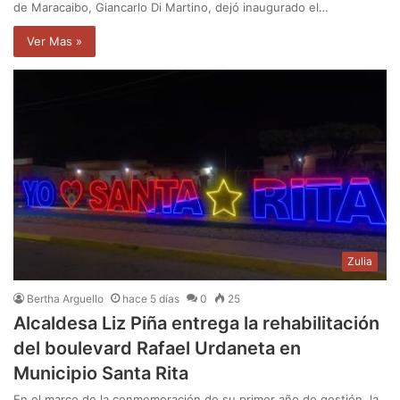
de Maracaibo, Giancarlo Di Martino, dejó inaugurado el…
Ver Mas »
Zulia
Bertha Arguello
hace 5 días
0
25
Alcaldesa Liz Piña entrega la rehabilitación
del boulevard Rafael Urdaneta en
Municipio Santa Rita
En el marco de la conmemoración de su primer año de gestión, la