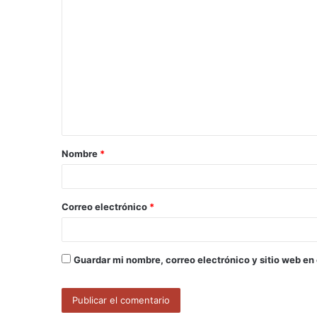
C
o
m
e
n
t
a
Nombre
*
r
i
o
Correo electrónico
*
*
Guardar mi nombre, correo electrónico y sitio web en