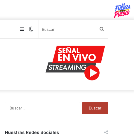
Sidebar
Switch
Buscar
skin
B
u
s
c
a
Nuestras Redes Sociales