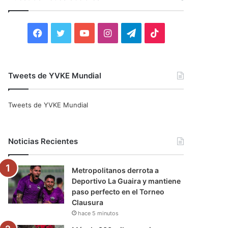
r
:
F
T
Y
I
T
T
a
w
o
n
e
i
c
i
u
s
l
k
Tweets de YVKE Mundial
e
t
T
t
e
T
Tweets de YVKE Mundial
b
t
u
a
g
o
o
e
b
g
r
k
Noticias Recientes
o
r
e
r
a
Metropolitanos derrota a
k
a
m
Deportivo La Guaira y mantiene
paso perfecto en el Torneo
m
Clausura
hace 5 minutos