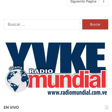
Siguiente Pagina
B
u
s
c
a
r
:
EN VIVO