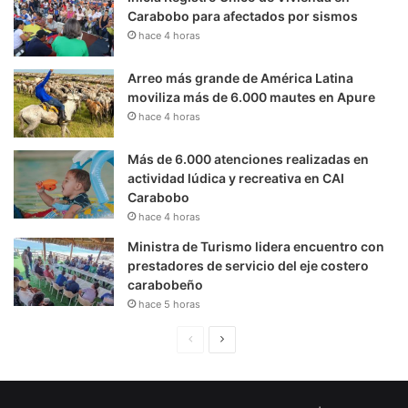
Carabobo para afectados por sismos
hace 4 horas
Arreo más grande de América Latina
moviliza más de 6.000 mautes en Apure
hace 4 horas
Más de 6.000 atenciones realizadas en
actividad lúdica y recreativa en CAI
Carabobo
hace 4 horas
Ministra de Turismo lidera encuentro con
prestadores de servicio del eje costero
carabobeño
hace 5 horas
P
S
á
i
g
g