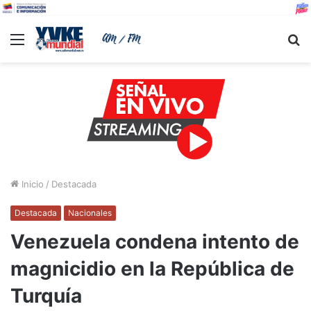
Menu
B
Inicio
/
Destacada
Destacada
Nacionales
Venezuela condena intento de
magnicidio en la República de
Turquía