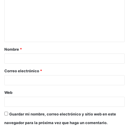
m
e
n
t
a
Nombre
*
r
i
o
Correo electrónico
*
*
Web
Guardar mi nombre, correo electrónico y sitio web en este
navegador para la próxima vez que haga un comentario.