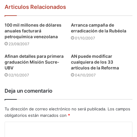
Articulos Relacionados
100 mil millones de dólares
Arranca campaña de
anuales facturará
erradicación de la Rubéola
petroquímica venezolana
01/10/2007
23/09/2007
Afinan detalles para primera
AN puede modificar
graduación Misión Sucre-
cualquiera de los 33
UBV
artículos de la Reforma
02/10/2007
04/10/2007
Deja un comentario
Tu dirección de correo electrónico no será publicada.
Los campos
obligatorios están marcados con
*
C
o