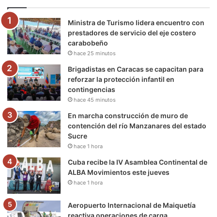
o
e
b
g
r
k
Ministra de Turismo lidera encuentro con
o
r
e
r
a
prestadores de servicio del eje costero
carabobeño
k
a
m
hace 25 minutos
m
Brigadistas en Caracas se capacitan para
reforzar la protección infantil en
contingencias
hace 45 minutos
En marcha construcción de muro de
contención del río Manzanares del estado
Sucre
hace 1 hora
Cuba recibe la IV Asamblea Continental de
ALBA Movimientos este jueves
hace 1 hora
Aeropuerto Internacional de Maiquetía
reactiva operaciones de carga