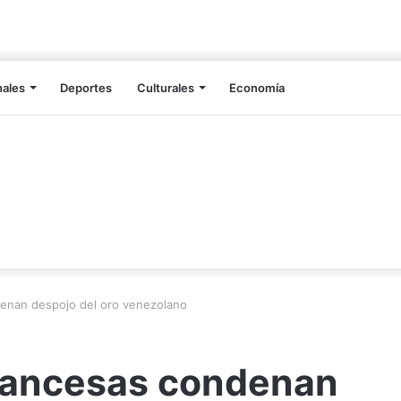
nales
Deportes
Culturales
Economía
enan despojo del oro venezolano
rancesas condenan