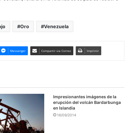
jo
Oro
Venezuela
Messenger
Compartir via Correo
Imprimir
Impresionantes imágenes de la
erupción del volcán Bardarbunga
en Islandia
16/09/2014