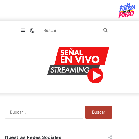
Sidebar
Switch
Buscar
skin
B
u
s
c
a
Nuestras Redes Sociales