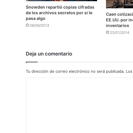
Snowden repartió copias cifradas
de los archivos secretos por si le
Caen cotizaci
pasa algo
EE.UU. por i
inventarios
26/06/2013
23/01/2014
Deja un comentario
Tu dirección de correo electrónico no será publicada.
Los
C
o
m
e
n
t