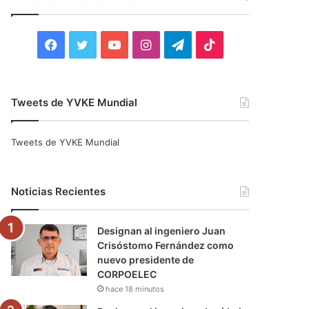
r
:
F
T
Y
I
T
T
a
w
o
n
e
i
c
i
u
s
l
k
Tweets de YVKE Mundial
e
t
T
t
e
T
Tweets de YVKE Mundial
b
t
u
a
g
o
o
e
b
g
r
k
Noticias Recientes
o
r
e
r
a
Designan al ingeniero Juan
k
a
m
Crisóstomo Fernández como
nuevo presidente de
m
CORPOELEC
hace 18 minutos