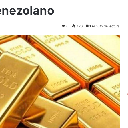
enezolano
0
426
1 minuto de lectura