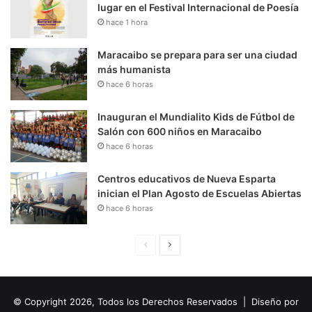
lugar en el Festival Internacional de Poesía
hace 1 hora
Maracaibo se prepara para ser una ciudad
más humanista
hace 6 horas
Inauguran el Mundialito Kids de Fútbol de
Salón con 600 niños en Maracaibo
hace 6 horas
Centros educativos de Nueva Esparta
inician el Plan Agosto de Escuelas Abiertas
hace 6 horas
P
S
á
i
g
g
© Copyright 2026, Todos los Derechos Reservados | Diseño por
i
u