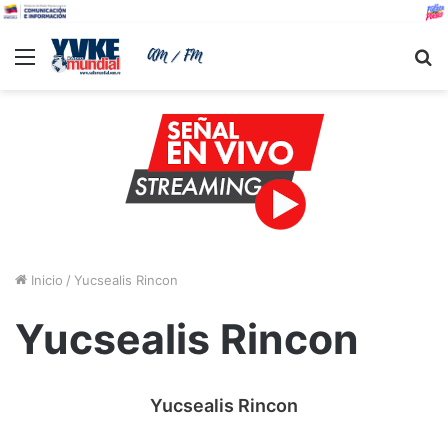
Menu
B
Inicio
/
Yucsealis Rincon
Yucsealis Rincon
Yucsealis Rincon