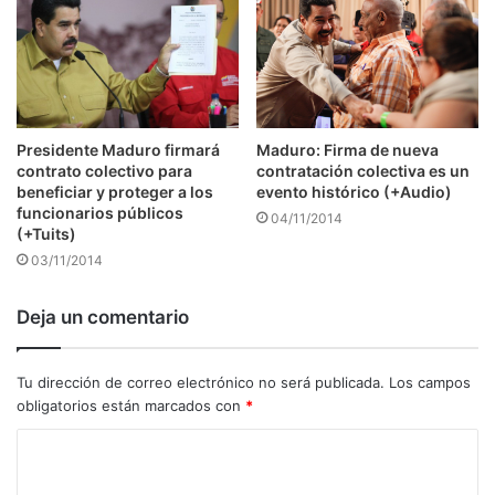
Presidente Maduro firmará
Maduro: Firma de nueva
contrato colectivo para
contratación colectiva es un
beneficiar y proteger a los
evento histórico (+Audio)
funcionarios públicos
04/11/2014
(+Tuits)
03/11/2014
Deja un comentario
Tu dirección de correo electrónico no será publicada.
Los campos
obligatorios están marcados con
*
C
o