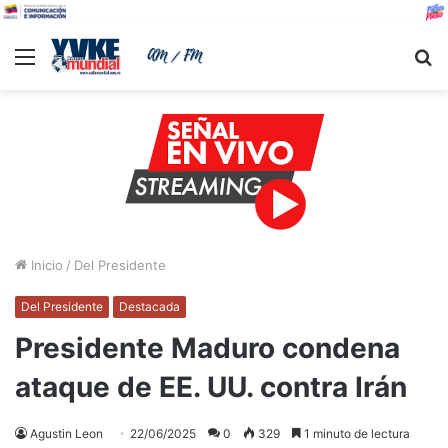
Menu
B
Inicio
/
Del Presidente
Del Presidente
Destacada
Presidente Maduro condena
ataque de EE. UU. contra Irán
Agustin Leon
22/06/2025
0
329
1 minuto de lectura