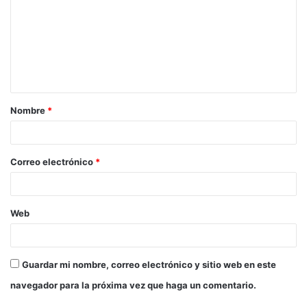
m
e
n
t
a
Nombre
*
r
i
o
Correo electrónico
*
*
Web
Guardar mi nombre, correo electrónico y sitio web en este
navegador para la próxima vez que haga un comentario.