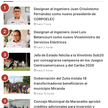
o
e
b
g
r
k
Designan al ingeniero Juan Crisóstomo
o
r
e
r
a
Fernández como nuevo presidente de
CORPOELEC
k
a
m
hace 1 hora
m
Designan al ingeniero José Luis
Betancourt como nuevo Viceministro de
Servicios Eléctricos
hace 2 horas
Jefa de Estado felicita a la Vinotinto Sub20
por consagrarse campeona en los Juegos
Centroamericanos y del Caribe 2026
hace 2 horas
Gobernación del Zulia instala 18
transformadores beneficiaron al
municipio Miranda
hace 10 horas
Concejo Municipal de Maracaibo aprobó
créditos adicionales para inversión y