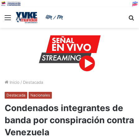
Menu
B
Inicio
/
Destacada
Destacada
Nacionales
Condenados integrantes de
banda por conspiración contra
Venezuela