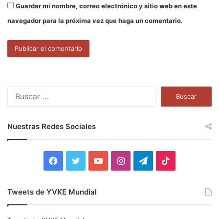
Guardar mi nombre, correo electrónico y sitio web en este
navegador para la próxima vez que haga un comentario.
B
u
s
c
Nuestras Redes Sociales
a
r
:
F
T
Y
I
T
T
a
w
o
n
e
i
Tweets de YVKE Mundial
c
i
u
s
l
k