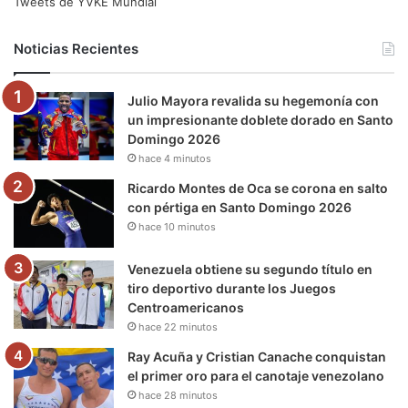
e
t
T
t
e
T
Tweets de YVKE Mundial
b
t
u
a
g
o
Noticias Recientes
o
e
b
g
r
k
Julio Mayora revalida su hegemonía con
o
r
e
r
a
un impresionante doblete dorado en Santo
Domingo 2026
k
a
m
hace 4 minutos
m
Ricardo Montes de Oca se corona en salto
con pértiga en Santo Domingo 2026
hace 10 minutos
Venezuela obtiene su segundo título en
tiro deportivo durante los Juegos
Centroamericanos
hace 22 minutos
Ray Acuña y Cristian Canache conquistan
el primer oro para el canotaje venezolano
hace 28 minutos