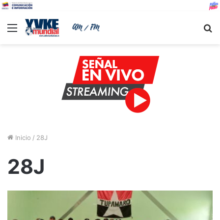
Menu
B
Inicio
/
28J
28J