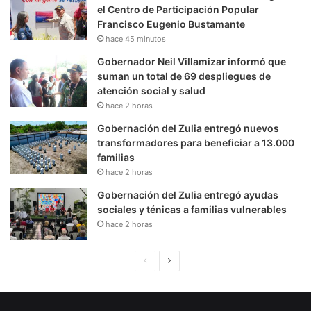
el Centro de Participación Popular
Francisco Eugenio Bustamante
hace 45 minutos
Gobernador Neil Villamizar informó que
suman un total de 69 despliegues de
atención social y salud
hace 2 horas
Gobernación del Zulia entregó nuevos
transformadores para beneficiar a 13.000
familias
hace 2 horas
Gobernación del Zulia entregó ayudas
sociales y ténicas a familias vulnerables
hace 2 horas
P
S
á
i
g
g