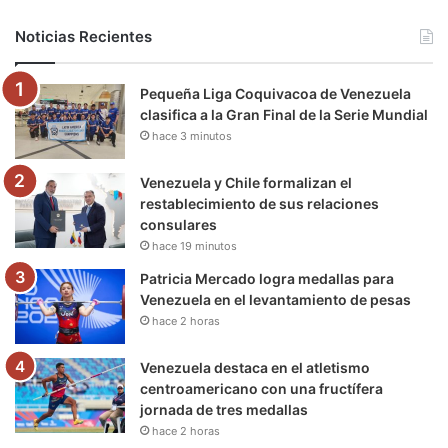
b
t
u
a
g
o
Noticias Recientes
o
e
b
g
r
k
Pequeña Liga Coquivacoa de Venezuela
o
r
e
r
a
clasifica a la Gran Final de la Serie Mundial
hace 3 minutos
k
a
m
m
Venezuela y Chile formalizan el
restablecimiento de sus relaciones
consulares
hace 19 minutos
Patricia Mercado logra medallas para
Venezuela en el levantamiento de pesas
hace 2 horas
Venezuela destaca en el atletismo
centroamericano con una fructífera
jornada de tres medallas
hace 2 horas