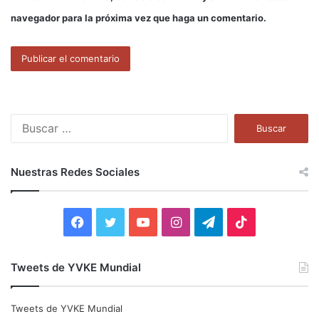
navegador para la próxima vez que haga un comentario.
B
u
s
c
Nuestras Redes Sociales
a
r
:
F
T
Y
I
T
T
a
w
o
n
e
i
Tweets de YVKE Mundial
c
i
u
s
l
k
e
t
T
t
e
T
Tweets de YVKE Mundial