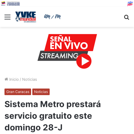
Menu
B
Inicio
/
Noticias
Gran Caracas
Noticias
Sistema Metro prestará
servicio gratuito este
domingo 28-J