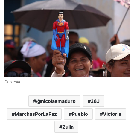
Cortesía
@nicolasmaduro
28J
MarchasPorLaPaz
Pueblo
Victoria
Zulia