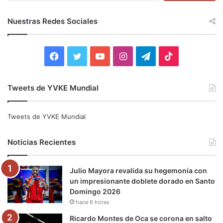
s
c
Nuestras Redes Sociales
a
r
:
F
T
Y
I
T
T
a
w
o
n
e
i
Tweets de YVKE Mundial
c
i
u
s
l
k
e
t
T
t
e
T
Tweets de YVKE Mundial
b
t
u
a
g
o
Noticias Recientes
o
e
b
g
r
k
Julio Mayora revalida su hegemonía con
o
r
e
r
a
un impresionante doblete dorado en Santo
Domingo 2026
k
a
m
hace 6 horas
m
Ricardo Montes de Oca se corona en salto