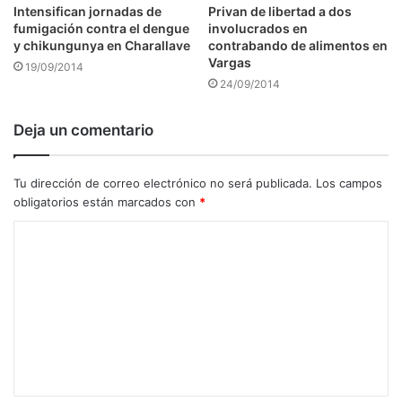
Intensifican jornadas de
Privan de libertad a dos
fumigación contra el dengue
involucrados en
y chikungunya en Charallave
contrabando de alimentos en
Vargas
19/09/2014
24/09/2014
Deja un comentario
Tu dirección de correo electrónico no será publicada.
Los campos
obligatorios están marcados con
*
C
o
m
e
n
t
a