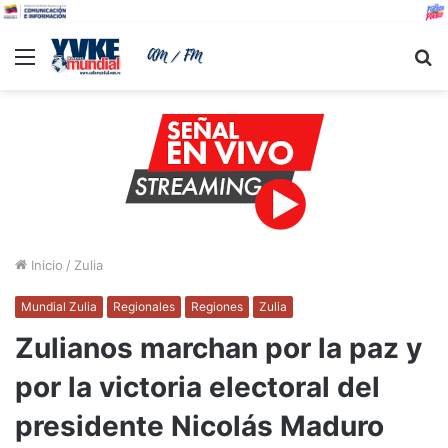
Menu
B
Inicio
/
Zulia
Mundial Zulia
Regionales
Regiones
Zulia
Zulianos marchan por la paz y
por la victoria electoral del
presidente Nicolás Maduro