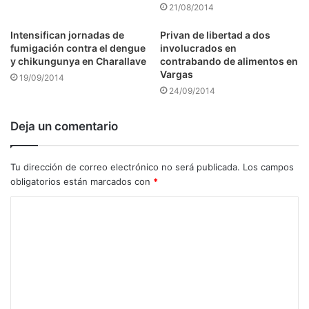
21/08/2014
Intensifican jornadas de
Privan de libertad a dos
fumigación contra el dengue
involucrados en
y chikungunya en Charallave
contrabando de alimentos en
Vargas
19/09/2014
24/09/2014
Deja un comentario
Tu dirección de correo electrónico no será publicada.
Los campos
obligatorios están marcados con
*
C
o
m
e
n