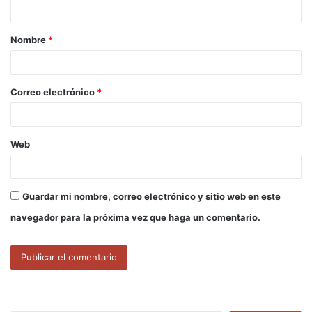
t
a
Nombre
*
r
i
o
Correo electrónico
*
*
Web
Guardar mi nombre, correo electrónico y sitio web en este
navegador para la próxima vez que haga un comentario.