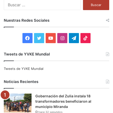
B
u
s
c
Nuestras Redes Sociales
a
r
:
F
T
Y
I
T
T
a
w
o
n
e
i
Tweets de YVKE Mundial
c
i
u
s
l
k
e
t
T
t
e
T
Tweets de YVKE Mundial
b
t
u
a
g
o
Noticias Recientes
o
e
b
g
r
k
Gobernación del Zulia instala 18
o
r
e
r
a
transformadores beneficiaron al
municipio Miranda
k
a
m
hace 32 segundos