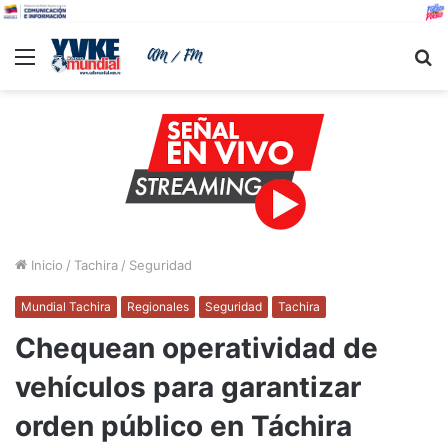
Menu
B
Inicio
/
Tachira
/
Seguridad
Mundial Tachira
Regionales
Seguridad
Tachira
Chequean operatividad de
vehículos para garantizar
orden público en Táchira