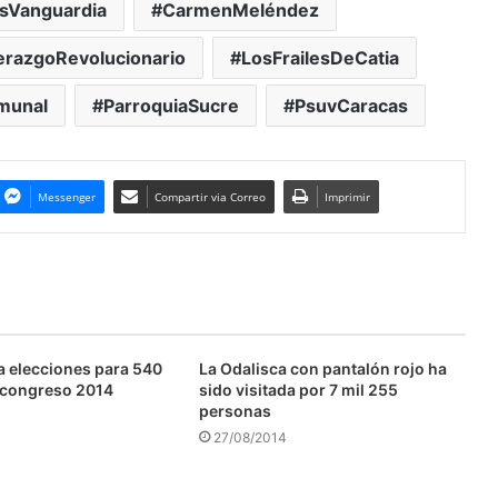
sVanguardia
CarmenMeléndez
erazgoRevolucionario
LosFrailesDeCatia
munal
ParroquiaSucre
PsuvCaracas
Messenger
Compartir via Correo
Imprimir
 elecciones para 540
La Odalisca con pantalón rojo ha
 congreso 2014
sido visitada por 7 mil 255
personas
27/08/2014