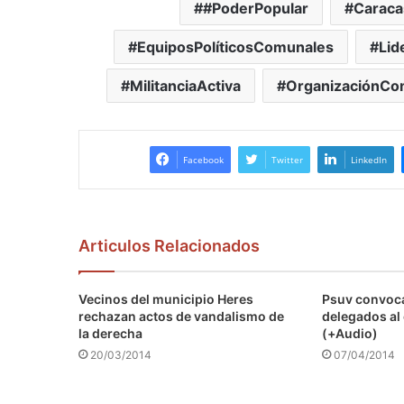
#PoderPopular
Caraca
EquiposPolíticosComunales
Lid
MilitanciaActiva
OrganizaciónCo
Facebook
Twitter
LinkedIn
Articulos Relacionados
Vecinos del municipio Heres
Psuv convoca
rechazan actos de vandalismo de
delegados al
la derecha
(+Audio)
20/03/2014
07/04/2014