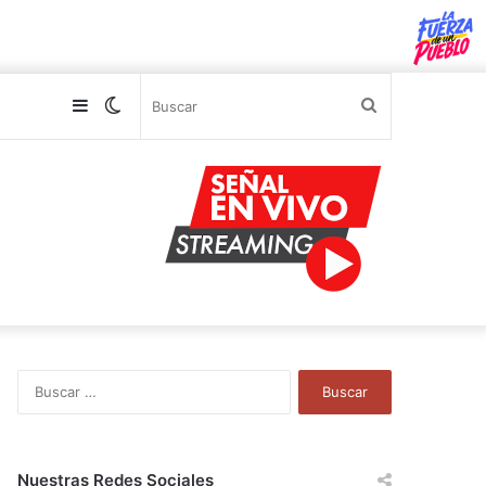
Sidebar
Switch
Buscar
skin
B
u
s
c
a
Nuestras Redes Sociales