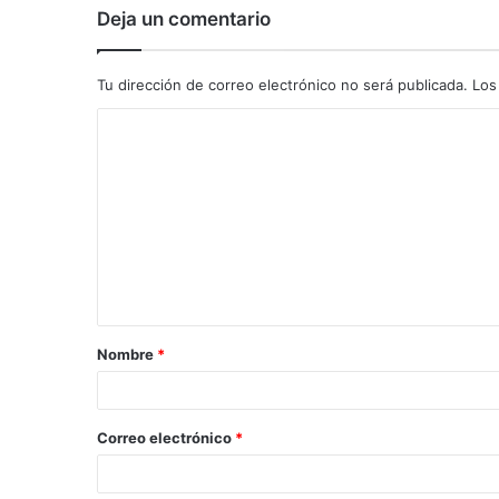
Deja un comentario
Tu dirección de correo electrónico no será publicada.
Los
C
o
m
e
n
t
a
Nombre
*
r
i
o
Correo electrónico
*
*