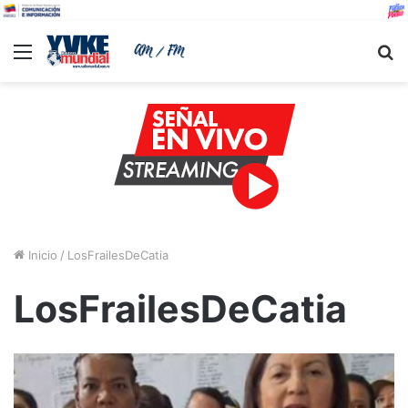
Menu
B
Inicio
/
LosFrailesDeCatia
LosFrailesDeCatia