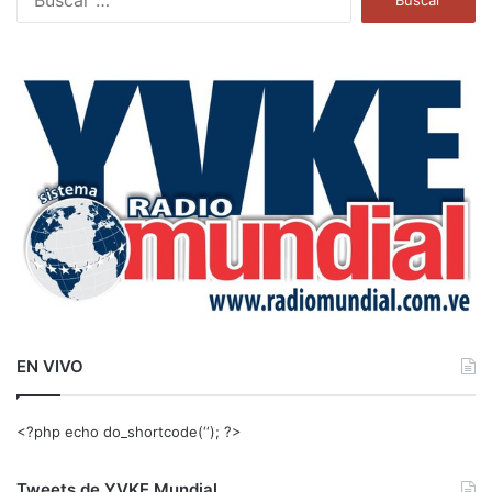
u
s
c
a
r
:
EN VIVO
<?php echo do_shortcode(‘‘); ?>
Tweets de YVKE Mundial