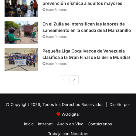
prevención sísmica a adultos mayores
hace 8 horas
En el Zulia se intensifican las labores de
saneamiento en la cañada de El Manzanillo
hace 9 horas
Pequeña Liga Coquivacoa de Venezuela
clasifica a la Gran Final de la Serie Mundial
hace 9 horas
P
S
á
i
g
g
© Copyright 2026, Todos los Derechos Reservados | Diseño por
i
u
n
i
WGdigital
a
e
Inicio
Intranet
Audio en Vivo
Contáctenos
A
n
Trabaja con Nosotros