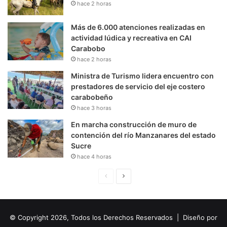
hace 2 horas
Más de 6.000 atenciones realizadas en
actividad lúdica y recreativa en CAI
Carabobo
hace 2 horas
Ministra de Turismo lidera encuentro con
prestadores de servicio del eje costero
carabobeño
hace 3 horas
En marcha construcción de muro de
contención del río Manzanares del estado
Sucre
hace 4 horas
P
S
á
i
g
g
© Copyright 2026, Todos los Derechos Reservados | Diseño por
i
u