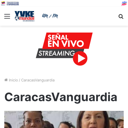
Menu
B
Inicio
/
CaracasVanguardia
CaracasVanguardia