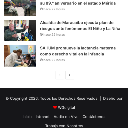
su 89.° aniversario en el estado Mérida
hace 22 horas
Alcaldía de Maracaibo ejecuta plan de
riesgos ante fenómenos El Niño y La Niña
hace 22 horas
SAHUM promueve la lactancia materna
como derecho vital en la infancia
hace 22 horas
P
S
á
i
g
g
© Copyright 2026, Todos los Derechos Reservados | Diseño por
i
u
n
i
WGdigital
a
e
Inicio
Intranet
Audio en Vivo
Contáctenos
A
n
Trabaja con Nosotros