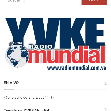
u
s
c
a
r
:
EN VIVO
<?php echo do_shortcode(‘‘); ?>
Tweets de YVKE Mundial