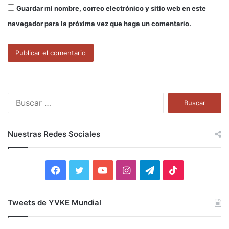
Guardar mi nombre, correo electrónico y sitio web en este
navegador para la próxima vez que haga un comentario.
B
u
s
c
Nuestras Redes Sociales
a
r
:
F
T
Y
I
T
T
a
w
o
n
e
i
Tweets de YVKE Mundial
c
i
u
s
l
k