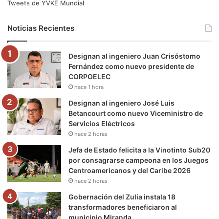
e
t
T
t
e
T
Tweets de YVKE Mundial
b
t
u
a
g
o
Noticias Recientes
o
e
b
g
r
k
Designan al ingeniero Juan Crisóstomo
o
r
e
r
a
Fernández como nuevo presidente de
CORPOELEC
k
a
m
hace 1 hora
m
Designan al ingeniero José Luis
Betancourt como nuevo Viceministro de
Servicios Eléctricos
hace 2 horas
Jefa de Estado felicita a la Vinotinto Sub20
por consagrarse campeona en los Juegos
Centroamericanos y del Caribe 2026
hace 2 horas
Gobernación del Zulia instala 18
transformadores beneficiaron al
municipio Miranda