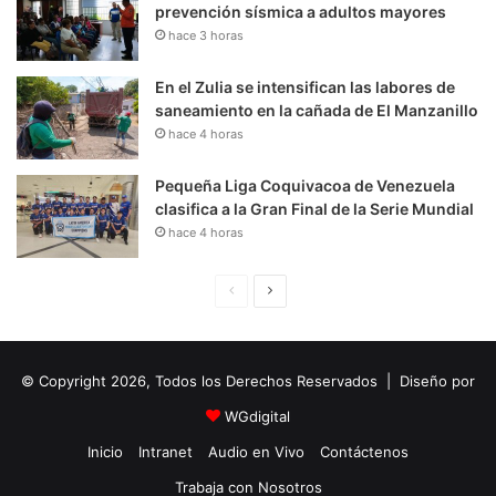
prevención sísmica a adultos mayores
hace 3 horas
En el Zulia se intensifican las labores de
saneamiento en la cañada de El Manzanillo
hace 4 horas
Pequeña Liga Coquivacoa de Venezuela
clasifica a la Gran Final de la Serie Mundial
hace 4 horas
P
S
á
i
g
g
© Copyright 2026, Todos los Derechos Reservados | Diseño por
i
u
n
i
WGdigital
a
e
Inicio
Intranet
Audio en Vivo
Contáctenos
A
n
Trabaja con Nosotros