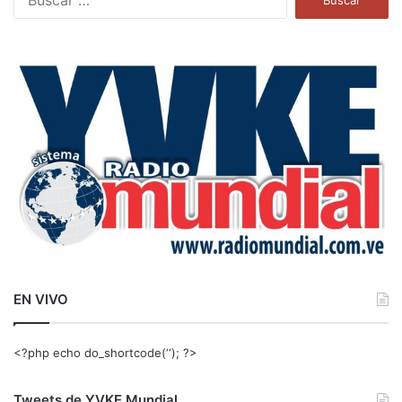
u
s
c
a
r
:
EN VIVO
<?php echo do_shortcode(‘‘); ?>
Tweets de YVKE Mundial