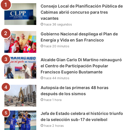
Consejo Local de Planificación Pública de
o
r
e
r
a
Cabimas abrió concurso para tres
vacantes
k
a
m
hace 36 segundos
m
Gobierno Nacional despliega el Plan de
Energía y Vida en San Francisco
hace 20 minutos
Alcalde Gian Carlo Di Martino reinauguró
el Centro de Participación Popular
Francisco Eugenio Bustamante
hace 44 minutos
Autopsia de las primeras 48 horas
después de los sismos
hace 1 hora
Jefa de Estado celebra el histórico triunfo
de la selección sub-17 de voleibol
hace 2 horas