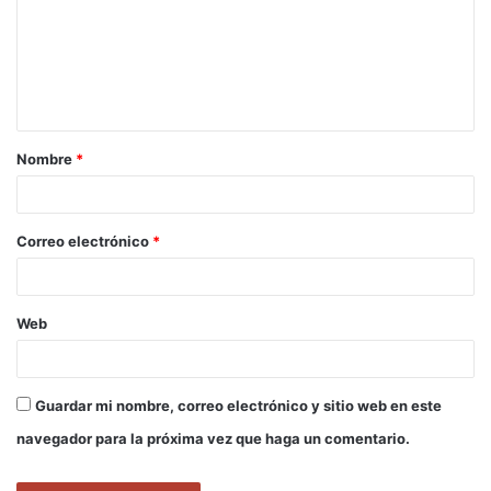
e
n
t
a
Nombre
*
r
i
o
Correo electrónico
*
*
Web
Guardar mi nombre, correo electrónico y sitio web en este
navegador para la próxima vez que haga un comentario.