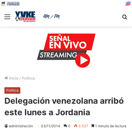
Menu
B
Inicio
/
Política
Política
Delegación venezolana arribó
este lunes a Jordania
administración
03/11/2014
0
3.537
1 minuto de lectura