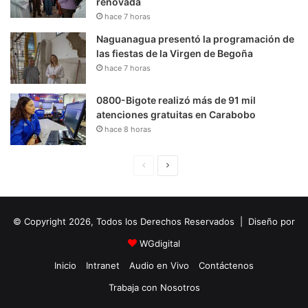
renovada
hace 7 horas
Naguanagua presentó la programación de
las fiestas de la Virgen de Begoña
hace 7 horas
0800-Bigote realizó más de 91 mil
atenciones gratuitas en Carabobo
hace 8 horas
P
S
á
i
g
g
© Copyright 2026, Todos los Derechos Reservados | Diseño por
i
u
n
i
WGdigital
a
e
Inicio
Intranet
Audio en Vivo
Contáctenos
A
n
Trabaja con Nosotros
n
t