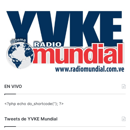
c
a
r
:
EN VIVO
<?php echo do_shortcode(‘‘); ?>
Tweets de YVKE Mundial