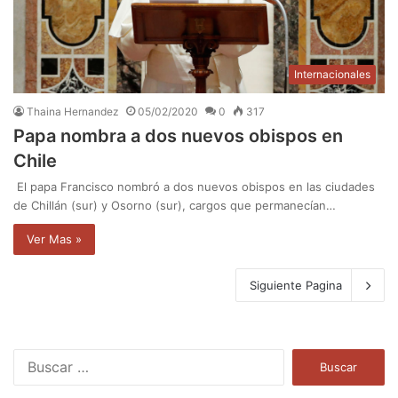
Internacionales
Thaina Hernandez
05/02/2020
0
317
Papa nombra a dos nuevos obispos en
Chile
El papa Francisco nombró a dos nuevos obispos en las ciudades
de Chillán (sur) y Osorno (sur), cargos que permanecían…
Ver Mas »
Siguiente Pagina
B
u
s