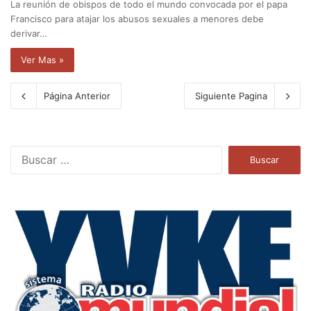
La reunión de obispos de todo el mundo convocada por el papa
Francisco para atajar los abusos sexuales a menores debe
derivar…
Ver Mas »
Página Anterior
Siguiente Pagina
B
u
s
c
a
r
: