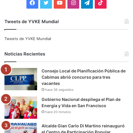
F
T
Y
I
T
T
a
w
o
n
e
i
Tweets de YVKE Mundial
c
i
u
s
l
k
e
t
T
t
e
T
Tweets de YVKE Mundial
b
t
u
a
g
o
Noticias Recientes
o
e
b
g
r
k
Consejo Local de Planificación Pública de
o
r
e
r
a
Cabimas abrió concurso para tres
vacantes
k
a
m
hace 36 segundos
m
Gobierno Nacional despliega el Plan de
Energía y Vida en San Francisco
hace 20 minutos
Alcalde Gian Carlo Di Martino reinauguró
el Centro de Participación Popular