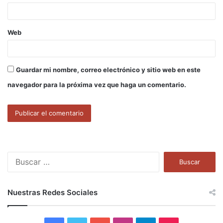
*
Web
Guardar mi nombre, correo electrónico y sitio web en este
navegador para la próxima vez que haga un comentario.
B
u
s
c
Nuestras Redes Sociales
a
r
: