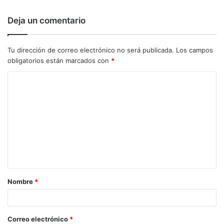
Deja un comentario
Tu dirección de correo electrónico no será publicada.
Los campos
obligatorios están marcados con
*
C
o
m
e
n
t
a
Nombre
*
r
i
o
Correo electrónico
*