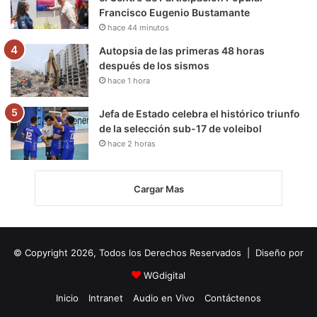
Francisco Eugenio Bustamante
hace 44 minutos
Autopsia de las primeras 48 horas
después de los sismos
hace 1 hora
Jefa de Estado celebra el histórico triunfo
de la selección sub-17 de voleibol
hace 2 horas
Cargar Mas
© Copyright 2026, Todos los Derechos Reservados | Diseño por
WGdigital
Inicio
Intranet
Audio en Vivo
Contáctenos