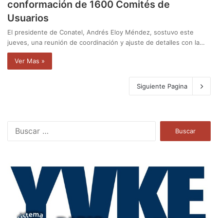
conformación de 1600 Comités de
Usuarios
El presidente de Conatel, Andrés Eloy Méndez, sostuvo este
jueves, una reunión de coordinación y ajuste de detalles con la…
Ver Mas »
Siguiente Pagina
B
u
s
c
a
r
: