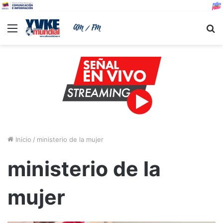
Menu
B
Inicio
/
ministerio de la mujer
ministerio de la
mujer