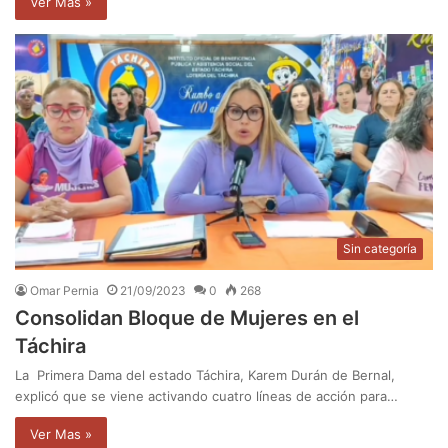
Ver Mas »
Sin categoría
Omar Pernia
21/09/2023
0
268
Consolidan Bloque de Mujeres en el
Táchira
La Primera Dama del estado Táchira, Karem Durán de Bernal,
explicó que se viene activando cuatro líneas de acción para…
Ver Mas »