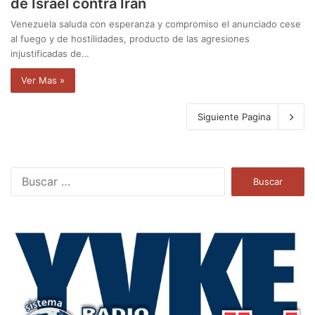
de Israel contra Irán
Venezuela saluda con esperanza y compromiso el anunciado cese
al fuego y de hostilidades, producto de las agresiones
injustificadas de…
Ver Mas »
Siguiente Pagina
B
u
s
c
a
r
: