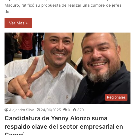
Maduro, ratificó su propuesta de realizar una cumbre de jefes
de…
Ver Mas »
Regionales
Alejandro Silva
24/06/2025
0
379
Candidatura de Yanny Alonzo suma
respaldo clave del sector empresarial en
Caroní