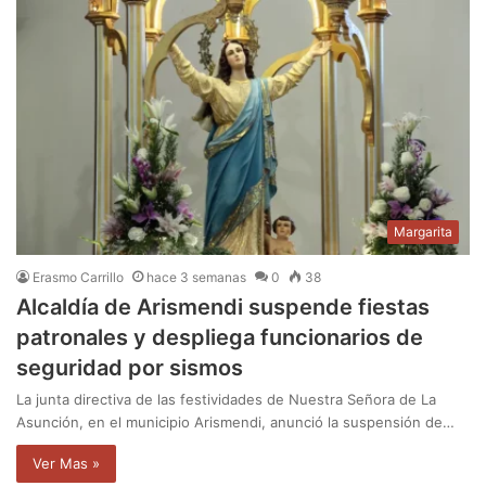
Margarita
Erasmo Carrillo
hace 3 semanas
0
38
Alcaldía de Arismendi suspende fiestas
patronales y despliega funcionarios de
seguridad por sismos
La junta directiva de las festividades de Nuestra Señora de La
Asunción, en el municipio Arismendi, anunció la suspensión de…
Ver Mas »