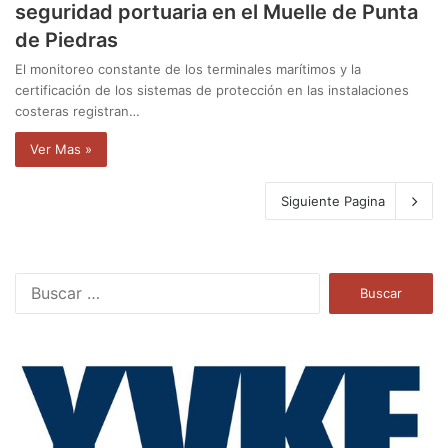
seguridad portuaria en el Muelle de Punta
de Piedras
El monitoreo constante de los terminales marítimos y la
certificación de los sistemas de protección en las instalaciones
costeras registran…
Ver Mas »
Siguiente Pagina
B
u
s
c
a
r
: