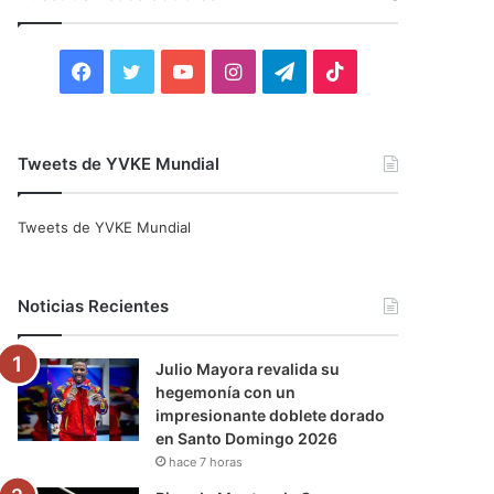
r
:
F
T
Y
I
T
T
a
w
o
n
e
i
c
i
u
s
l
k
Tweets de YVKE Mundial
e
t
T
t
e
T
Tweets de YVKE Mundial
b
t
u
a
g
o
o
e
b
g
r
k
Noticias Recientes
o
r
e
r
a
Julio Mayora revalida su
k
a
m
hegemonía con un
impresionante doblete dorado
m
en Santo Domingo 2026
hace 7 horas