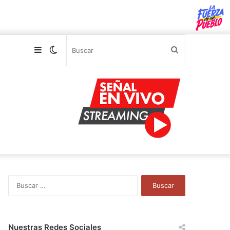
Sidebar
Switch
Buscar
skin
B
u
s
c
a
Nuestras Redes Sociales