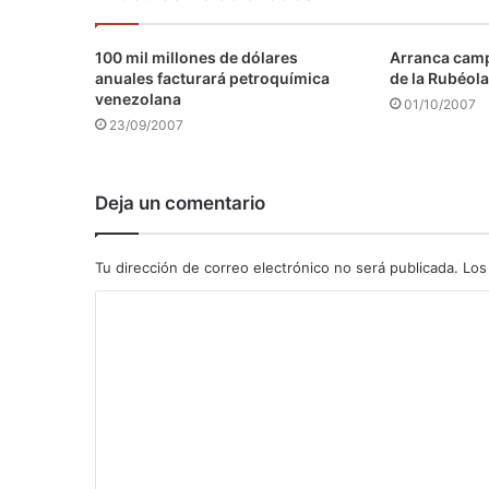
100 mil millones de dólares
Arranca camp
anuales facturará petroquímica
de la Rubéola
venezolana
01/10/2007
23/09/2007
Deja un comentario
Tu dirección de correo electrónico no será publicada.
Los
C
o
m
e
n
t