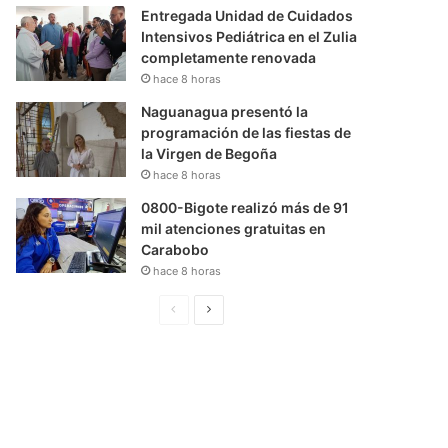
Entregada Unidad de Cuidados
Intensivos Pediátrica en el Zulia
completamente renovada
hace 8 horas
Naguanagua presentó la
programación de las fiestas de
la Virgen de Begoña
hace 8 horas
0800-Bigote realizó más de 91
mil atenciones gratuitas en
Carabobo
hace 8 horas
P
S
á
i
g
g
i
u
n
i