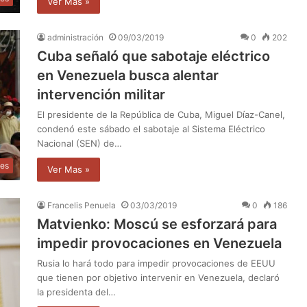
Ver Mas »
administración
09/03/2019
0
202
Cuba señaló que sabotaje eléctrico
en Venezuela busca alentar
intervención militar
El presidente de la República de Cuba, Miguel Díaz-Canel,
condenó este sábado el sabotaje al Sistema Eléctrico
Nacional (SEN) de…
les
Ver Mas »
Francelis Penuela
03/03/2019
0
186
Matvienko: Moscú se esforzará para
impedir provocaciones en Venezuela
Rusia lo hará todo para impedir provocaciones de EEUU
que tienen por objetivo intervenir en Venezuela, declaró
la presidenta del…