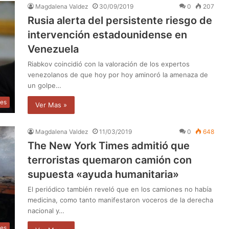
Magdalena Valdez
30/09/2019
0
207
Rusia alerta del persistente riesgo de
intervención estadounidense en
Venezuela
Riabkov coincidió con la valoración de los expertos
venezolanos de que hoy por hoy aminoró la amenaza de
un golpe…
les
Ver Mas »
Magdalena Valdez
11/03/2019
0
648
The New York Times admitió que
terroristas quemaron camión con
supuesta «ayuda humanitaria»
El periódico también reveló que en los camiones no había
medicina, como tanto manifestaron voceros de la derecha
nacional y…
les