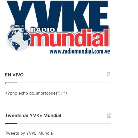
r
:
EN VIVO
<?php echo do_shortcode(‘‘); ?>
Tweets de YVKE Mundial
Tweets by YVKE_Mundial