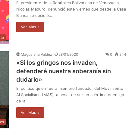
El presidente de la República Bolivariana de Venezuela,
Nicolás Maduro, denunció este viernes que desde la Casa
Blanca se decidió…
Ver Mas »
nte
Magdalena Valdez
28/01/2020
0
244
«Si los gringos nos invaden,
defenderé nuestra soberanía sin
dudarlo»
El político quien fuera miembro fundador del Movimiento
Al Socialismo (MAS), a pesar de ser un acérrimo enemigo
de la…
Ver Mas »
les