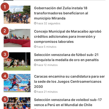
o
e
b
g
r
k
Gobernación del Zulia instala 18
o
r
e
r
a
transformadores beneficiaron al
municipio Miranda
k
a
m
hace 32 segundos
m
Concejo Municipal de Maracaibo aprobó
créditos adicionales para inversión y
compromisos laborales
hace 5 minutos
Selección venezolana de fútbol sub-21
conquista la medalla de oro en penaltis
hace 12 minutos
Caracas encamina su candidatura para ser
la sede de los Juegos Centroamericanos
2030
hace 21 minutos
Selección venezolana de voleibol sub-17
vence a Perú en el Mundial de Chile