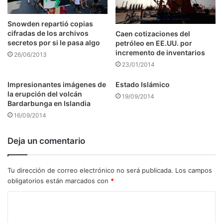
Snowden repartió copias
cifradas de los archivos
Caen cotizaciones del
secretos por si le pasa algo
petróleo en EE.UU. por
incremento de inventarios
26/06/2013
23/01/2014
Impresionantes imágenes de
Estado Islámico
la erupción del volcán
19/09/2014
Bardarbunga en Islandia
16/09/2014
Deja un comentario
Tu dirección de correo electrónico no será publicada.
Los campos
obligatorios están marcados con
*
C
o