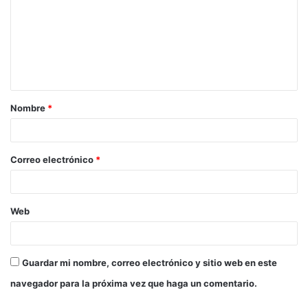
m
e
n
t
a
Nombre
*
r
i
o
Correo electrónico
*
*
Web
Guardar mi nombre, correo electrónico y sitio web en este
navegador para la próxima vez que haga un comentario.