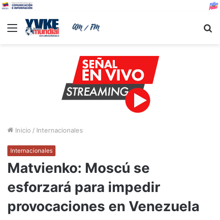
Menu
B
Inicio
/
Internacionales
Internacionales
Matvienko: Moscú se
esforzará para impedir
provocaciones en Venezuela