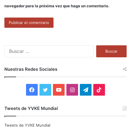
navegador para la próxima vez que haga un comentario.
B
u
s
c
Nuestras Redes Sociales
a
r
:
F
T
Y
I
T
T
a
w
o
n
e
i
Tweets de YVKE Mundial
c
i
u
s
l
k
e
t
T
t
e
T
Tweets de YVKE Mundial