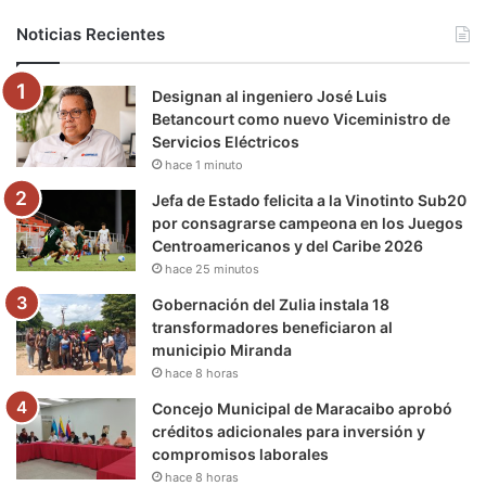
b
t
u
a
g
o
Noticias Recientes
o
e
b
g
r
k
Designan al ingeniero José Luis
o
r
e
r
a
Betancourt como nuevo Viceministro de
Servicios Eléctricos
k
a
m
hace 1 minuto
m
Jefa de Estado felicita a la Vinotinto Sub20
por consagrarse campeona en los Juegos
Centroamericanos y del Caribe 2026
hace 25 minutos
Gobernación del Zulia instala 18
transformadores beneficiaron al
municipio Miranda
hace 8 horas
Concejo Municipal de Maracaibo aprobó
créditos adicionales para inversión y
compromisos laborales
hace 8 horas