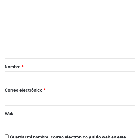
C
o
m
e
n
t
a
Nombre
*
r
i
o
Correo electrónico
*
*
Web
Guardar mi nombre, correo electrónico y sitio web en este