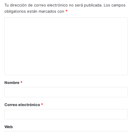
Tu dirección de correo electrónico no será publicada.
Los campos
obligatorios están marcados con
*
C
o
m
e
n
t
a
Nombre
*
r
i
o
Correo electrónico
*
*
Web