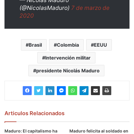
— Nicolás Maduro
(@NicolasMaduro)
7 de marzo de
2020
Brasil
Colombia
EEUU
Intervención militar
presidente Nicolás Maduro
Articulos Relacionados
Maduro: El capitalismo ha
Maduro felicita al soldado en