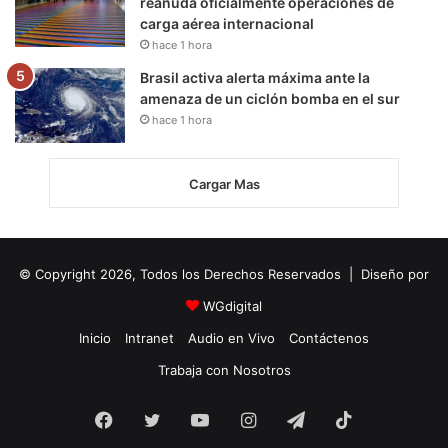
reanuda oficialmente operaciones de
carga aérea internacional
hace 1 hora
Brasil activa alerta máxima ante la
amenaza de un ciclón bomba en el sur
hace 1 hora
Cargar Mas
© Copyright 2026, Todos los Derechos Reservados | Diseño por
WGdigital
Inicio
Intranet
Audio en Vivo
Contáctenos
Trabaja con Nosotros
Facebook
Twitter
YouTube
Instagram
Telegram
TikTok