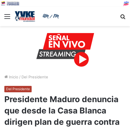
Menu
B
Inicio
/
Del Presidente
Del Presidente
Presidente Maduro denuncia
que desde la Casa Blanca
dirigen plan de guerra contra