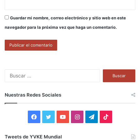
Guardar mi nombre, correo electrónico y sitio web en este
navegador para la próxima vez que haga un comentario.
B
u
s
c
Nuestras Redes Sociales
a
r
:
F
T
Y
I
T
T
a
w
o
n
e
i
Tweets de YVKE Mundial