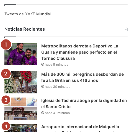
c
i
u
s
l
k
e
t
T
t
e
T
Tweets de YVKE Mundial
b
t
u
a
g
o
Noticias Recientes
o
e
b
g
r
k
Metropolitanos derrota a Deportivo La
o
r
e
r
a
Guaira y mantiene paso perfecto en el
Torneo Clausura
k
a
m
hace 5 minutos
m
Más de 300 mil peregrinos desbordan de
fe a La Grita en sus 416 años
hace 30 minutos
Iglesia de Táchira aboga por la dignidad en
el Santo Cristo
hace 41 minutos
Aeropuerto Internacional de Maiquetía